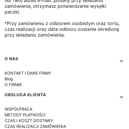
Na Twój adres e-mail, podany przy składaniu
zamówienia, otrzymasz potwierdzenie wysyłki
paczki.
*Przy zamówieniu z odbiorem osobistym oraz tortu,
czas realizacji oraz data odbioru zostanie określoną
przy składaniu zamówienia.
Linki w stopce
O NAS
KONTAKT I DANE FIRMY
Blog
O FIRMIE
OBSŁUGA KLIENTA
WSPÓŁPRACA
METODY PŁATNOŚCI
CZAS I KOSZT DOSTAWY
CZAS REALIZACJI ZAMÓWIENIA