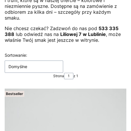
i trufli, które są w naszej ofercie – kolorowe i
niezmiennie pyszne. Dostępne są na zamówienie z
odbiorem za kilka dni – szczegóły przy każdym
smaku.
Nie chcesz czekać? Zadzwoń do nas pod
533 335
388
lub odwiedź nas na
Liliowej 7 w Lublinie
, może
właśnie Twój smak jest jeszcze w witrynie.
Lista produktów
Sortowanie:
Domyślne
Strona
z 1
Bestseller