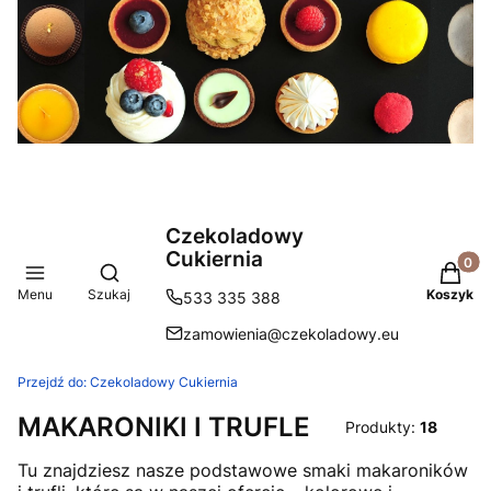
Czekoladowy
Cukiernia
Produkt
Otwórz wyszukiwarkę
Menu
Szukaj
Koszyk
533 335 388
zamowienia@czekoladowy.eu
Przejdź do:
Czekoladowy Cukiernia
MAKARONIKI I TRUFLE
Produkty:
18
Tu znajdziesz nasze podstawowe smaki makaroników