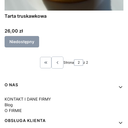
Tarta truskawkowa
Cena
26,00 zł
Niedostępny
Strona
z 2
Wróć do pierwszej strony z produktami
Linki w stopce
O NAS
KONTAKT I DANE FIRMY
Blog
O FIRMIE
OBSŁUGA KLIENTA