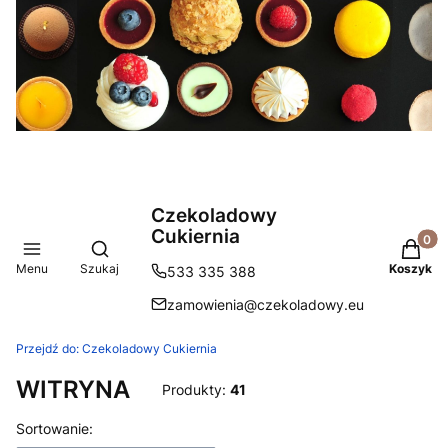
Czekoladowy
Cukiernia
Produkt
Otwórz wyszukiwarkę
Menu
Szukaj
Koszyk
533 335 388
zamowienia@czekoladowy.eu
Przejdź do:
Czekoladowy Cukiernia
WITRYNA
Produkty:
41
Lista produktów
Sortowanie: