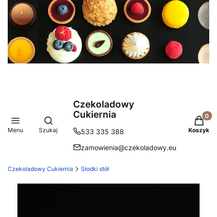
Czekoladowy
Cukiernia
Produkt
Otwórz wyszukiwarkę
Menu
Szukaj
Koszyk
533 335 388
zamowienia@czekoladowy.eu
Czekoladowy Cukiernia
Słodki stół