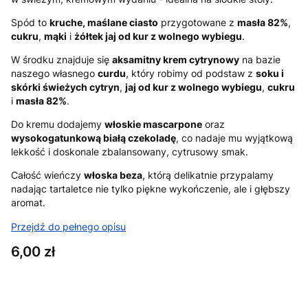
Spód to
kruche, maślane ciasto
przygotowane z
masła 82%
,
cukru
,
mąki
i
żółtek jaj od kur z wolnego wybiegu
.
W środku znajduje się
aksamitny krem cytrynowy
na bazie
naszego własnego
curdu
, który robimy od podstaw z
soku i
skórki świeżych cytryn
,
jaj od kur z wolnego wybiegu
,
cukru
i
masła 82%
.
Do kremu dodajemy
włoskie mascarpone
oraz
wysokogatunkową białą czekoladę
, co nadaje mu wyjątkową
lekkość i doskonale zbalansowany, cytrusowy smak.
Całość wieńczy
włoska beza
, którą delikatnie przypalamy
nadając tartaletce nie tylko piękne wykończenie, ale i głębszy
aromat.
Przejdź do pełnego opisu
Cena
6,00 zł
Wybierz wariant produktu: