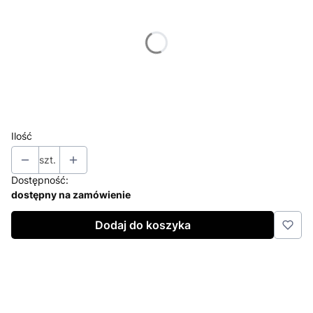
Poszczególne warianty mogą różnić się ceną
*
20 sztuk
*
Odbiór możliwy po min. 5 dniach roboczych – podaj datę
odbioru: dzień i miesiąc
Ilość
szt.
Dostępność:
dostępny na zamówienie
Dodaj do koszyka