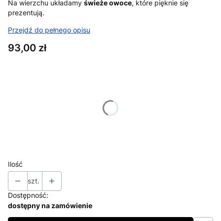
Na wierzchu układamy
świeże owoce
, które pięknie się
prezentują.
Przejdź do pełnego opisu
Cena
93,00 zł
Wybierz wariant produktu:
Poszczególne warianty mogą różnić się ceną
*
Odbiór możliwy po min. 3 dniach roboczych – podaj datę
odbioru: dzień i miesiąc
Ilość
szt.
Dostępność:
dostępny na zamówienie