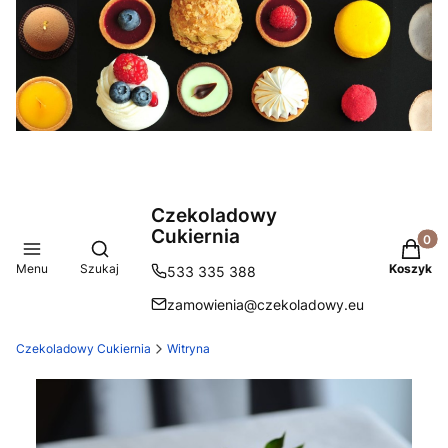
Czekoladowy
Cukiernia
Produkt
Otwórz wyszukiwarkę
Menu
Szukaj
Koszyk
533 335 388
zamowienia@czekoladowy.eu
Czekoladowy Cukiernia
Witryna