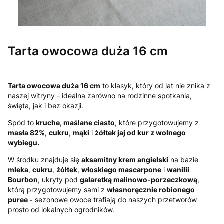
Tarta owocowa duża 16 cm
Tarta owocowa duża 16 cm
to klasyk, który od lat nie znika z
naszej witryny - idealna zarówno na rodzinne spotkania,
święta, jak i bez okazji.
Spód to
kruche, maślane ciasto
, które przygotowujemy z
masła 82%
,
cukru
,
mąki
i
żółtek jaj od kur z wolnego
wybiegu.
W środku znajduje się
aksamitny krem angielski
na bazie
mleka
,
cukru
,
żółtek
,
włoskiego mascarpone
i
wanilii
Bourbon
, ukryty pod
galaretką malinowo-porzeczkową
,
którą przygotowujemy sami z
własnoręcznie robionego
puree -
sezonowe owoce trafiają do naszych przetworów
prosto od lokalnych ogrodników.